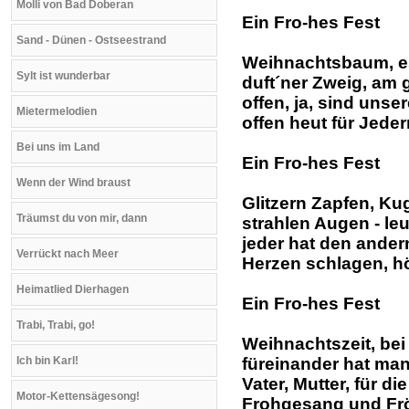
Molli von Bad Doberan
Ein Fro-hes Fest
Sand - Dünen - Ostseestrand
Weihnachtsbaum, e
Sylt ist wunderbar
duft´ner Zweig, am 
offen, ja, sind unse
Mietermelodien
offen heut für Jede
Bei uns im Land
Ein Fro-hes Fest
Wenn der Wind braust
Glitzern Zapfen, Kug
Träumst du von mir, dann
strahlen Augen - leu
jeder hat den ander
Verrückt nach Meer
Herzen schlagen, hö
Heimatlied Dierhagen
Ein Fro-hes Fest
Trabi, Trabi, go!
Weihnachtszeit, bei
Ich bin Karl!
füreinander hat man
Vater, Mutter, für di
Motor-Kettensägesong!
Frohgesang und Frö