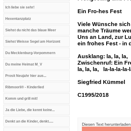
Ich liebe sie sehr!
Ein Fro-hes Fest
Hexentanzplatz
Viele Wünsche sich 
manche Träume wer
Siehst du nicht das blaue Meer
Uns an Land, zur Luf
Siehst Weisse Segel am Horizont
ein frohes Fest - in
Du Mecklenburg-Vorpommern
Ausklang: la, la, la, 
Zwischenruf: Ein F
Du meine Heimat M_V
la, la, la, la-la-la-la-
Prosit Neujahr hier aus...
Siegfried Kümmel
Ribmoorli® - Kinderlied
C1995/2018
Komm und grill mit!
Ja die Liebe, die kennt keine...
Denkt an die Kinder, denkt.....
Diesen Text herunterladen