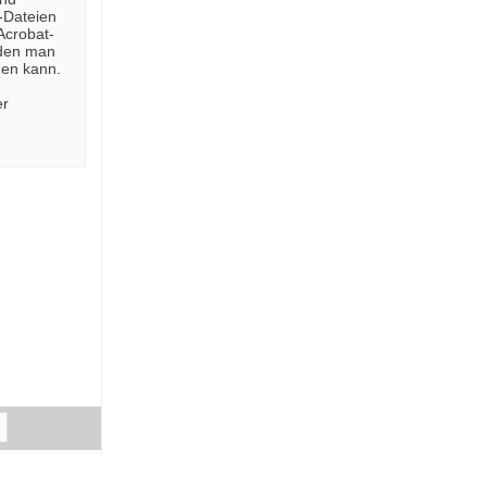
-Dateien
Acrobat-
 den man
den kann.
er