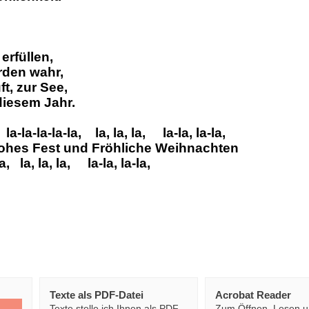
erfüllen,
den wahr,
t, zur See,
 diesem Jahr.
la-la-la-la-la, la, la, la, la-la, la-la,
rohes Fest und Fröhliche Weihnachten
la, la, la, la, la-la, la-la,
Texte als PDF-Datei
Acrobat Reader
Texte stelle ich Ihnen als PDF-
Zum Öffnen, Lesen 