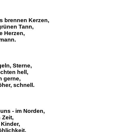
s brennen Kerzen,
grünen Tann,
re Herzen,
rmann.
eln, Sterne,
chten hell,
n gerne,
her, schnell.
 uns - im Norden,
 Zeit,
e Kinder,
hlichkeit.