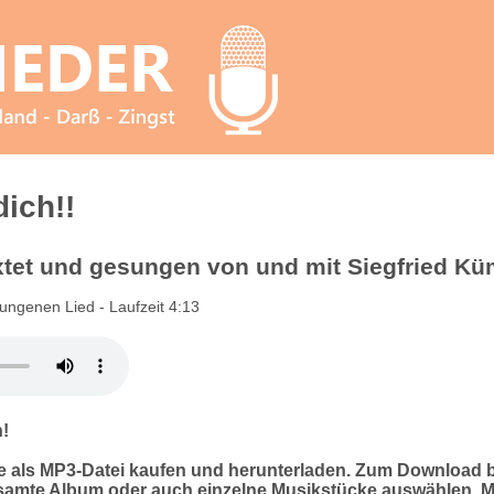
dich!!
xtet und gesungen von und mit Siegfried K
ngenen Lied - Laufzeit 4:13
n!
 als MP3-Datei kaufen und herunterladen. Zum Download b
samte Album oder auch einzelne Musikstücke auswählen. M