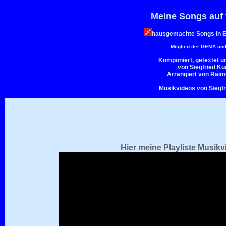
Meine Songs auf f
hausgemachte Songs in E
Mitglied der GEMA un
Komponiert, getextet 
von Siegfried K
Arrangiert von Rai
Musikvideos von Siegf
Testseite für mob
Hier meine Playliste Musik